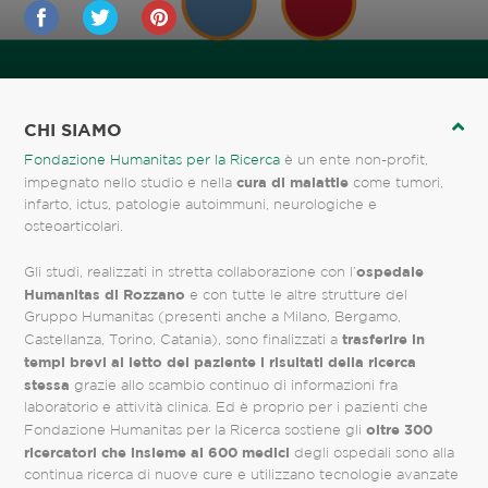
CHI SIAMO
Fondazione Humanitas per la Ricerca
è un ente non-profit,
cura di malattie
impegnato nello studio e nella
come tumori,
infarto, ictus, patologie autoimmuni, neurologiche e
osteoarticolari.
ospedale
Gli studi, realizzati in stretta collaborazione con l’
Humanitas di Rozzano
e con tutte le altre strutture del
Gruppo Humanitas (presenti anche a Milano, Bergamo,
trasferire in
Castellanza, Torino, Catania), sono finalizzati a
tempi brevi al letto del paziente i risultati della ricerca
stessa
grazie allo scambio continuo di informazioni fra
laboratorio e attività clinica. Ed è proprio per i pazienti che
oltre 300
Fondazione Humanitas per la Ricerca sostiene gli
ricercatori che insieme ai 600 medici
degli ospedali sono alla
continua ricerca di nuove cure e utilizzano tecnologie avanzate