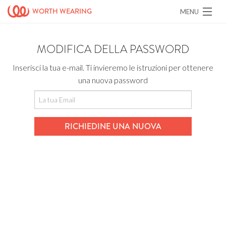
WORTH WEARING
MENU
100% buone cause
Registrati
MODIFICA DELLA PASSWORD
Accedi
ORGANIZZAZIONI
Inserisci la tua e-mail. Ti invieremo le istruzioni per ottenere
CAMPAGNE
una nuova password